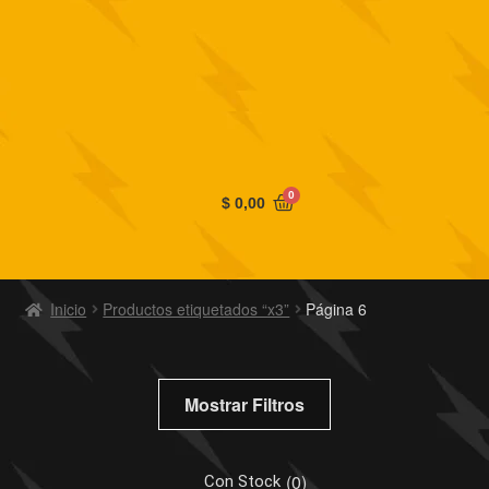
0
$
0,00
Inicio
Productos etiquetados “x3”
Página 6
Mostrar Filtros
(
0
)
Con Stock