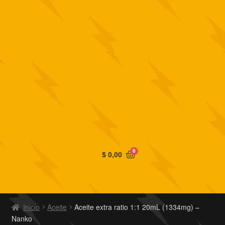
0
$
0,00
Inicio
Aceite
Aceite extra ratio 1:1 20mL (1334mg) –
Nanko