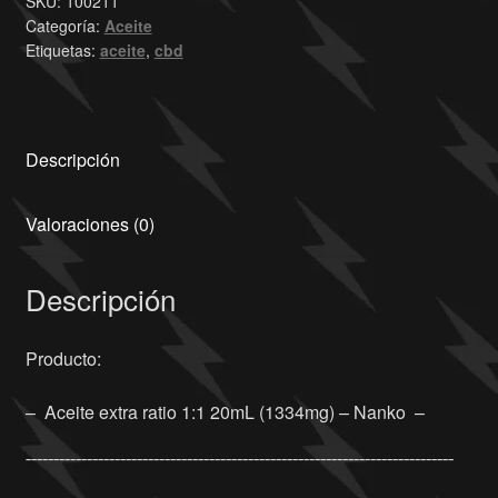
SKU:
100211
Categoría:
Aceite
Etiquetas:
aceite
,
cbd
Descripción
Valoraciones (0)
Descripción
Producto:
– Aceite extra ratio 1:1 20mL (1334mg) – Nanko –
¯¯¯¯¯¯¯¯¯¯¯¯¯¯¯¯¯¯¯¯¯¯¯¯¯¯¯¯¯¯¯¯¯¯¯¯¯¯¯¯¯¯¯¯¯¯¯¯¯¯¯¯¯¯¯¯¯¯¯¯¯¯¯¯¯¯¯¯¯¯¯¯¯¯¯¯¯