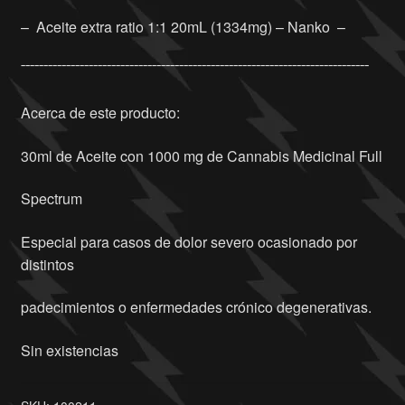
– Aceite extra ratio 1:1 20mL (1334mg) – Nanko –
¯¯¯¯¯¯¯¯¯¯¯¯¯¯¯¯¯¯¯¯¯¯¯¯¯¯¯¯¯¯¯¯¯¯¯¯¯¯¯¯¯¯¯¯¯¯¯¯¯¯¯¯¯¯¯¯¯¯¯¯¯¯¯¯¯¯¯¯¯¯¯¯¯¯¯¯¯
Acerca de este producto:
30ml de Aceite con 1000 mg de Cannabis Medicinal Full
Spectrum
Especial para casos de dolor severo ocasionado por
distintos
padecimientos o enfermedades crónico degenerativas.
Sin existencias