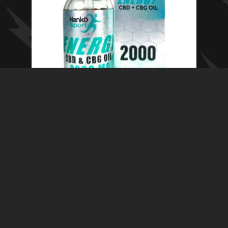
Aceite CBD Sport Energy CBD + CBG 1:3 20mL
(2000mg) – Nanko
Añadir al carrito