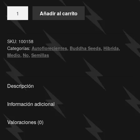
Añadir al carrito
SKU:
100158
Categorías:
Autoflorecientes
,
Buddha Seeds
,
Hibrida
,
Medio
,
No
,
Semillas
Descripción
Información adicional
Valoraciones (0)