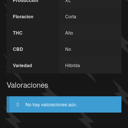
Produccion
XL
Floracion
Corta
THC
Alto
CBD
No
Variedad
Hibrida
Valoraciones
No hay valoraciones aún.