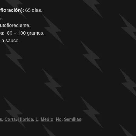
floración)
:
65 días.
s.
tofloreciente.
a:
80 – 100 gramos.
 a sauco.
s
,
Corta
,
Hibrida
,
L
,
Medio
,
No
,
Semillas