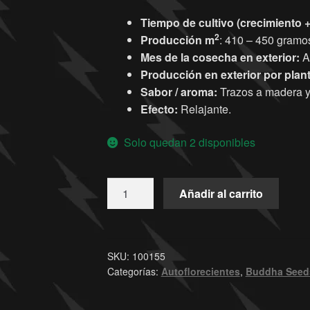
Tiempo de cultivo (crecimiento +
2
Producción
m
: 410 – 450 gramo
Mes de la cosecha en exterior:
Au
Producción en exterior por plant
Sabor / aroma:
Trazos a madera y
Efecto:
Relajante.
Solo quedan 2 disponibles
Añadir al carrito
SKU:
100155
Categorías:
Autoflorecientes
,
Buddha Seed