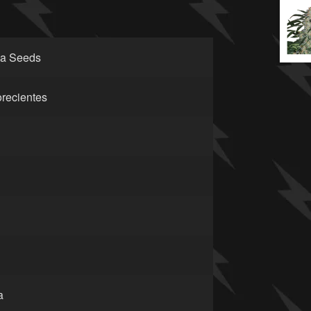
a Seeds
orecientes
a