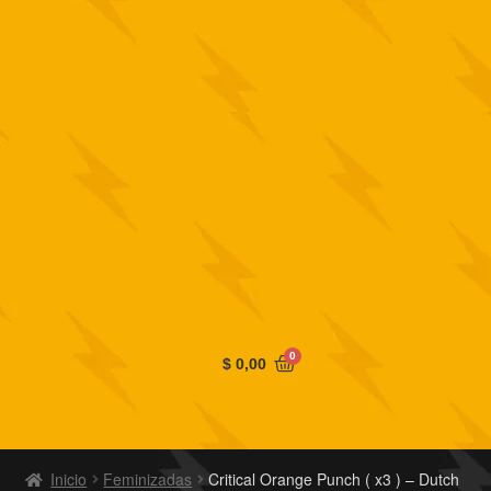
0
$
0,00
Inicio
Feminizadas
Critical Orange Punch ( x3 ) – Dutch