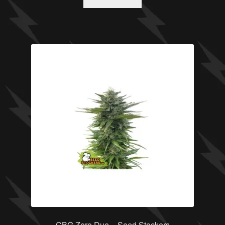
CBG Zero Due – Seed Stockers