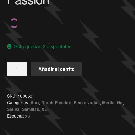
Solo quedan 2 disponibles
Añadir al carrito
SKU:
100056
Categorías:
Alto
,
Dutch Passion
,
Feminizadas
,
Media
,
No
,
Sativa
,
Semillas
,
XL
Etiqueta:
x3