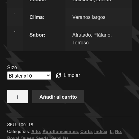
Clima:
Veranos largos
Sabor:
Afrutado, Plátano,
Terroso
Size
Limpiar
Añadir al carrito
SKU:
100118
Categorías:
Alto
,
Autoflorecientes
,
Corta
,
Indica
,
L
,
No
,
Royal Queen Seeds
,
Semillas