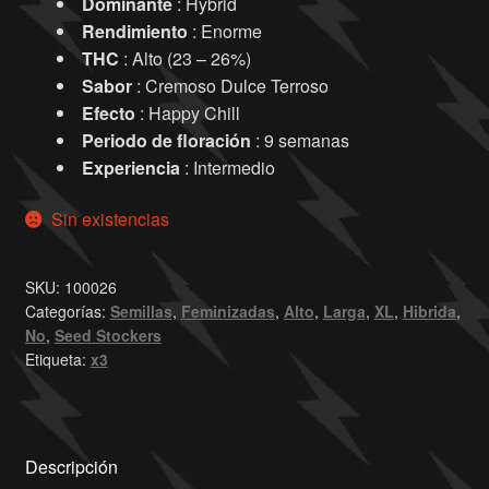
Dominante
: Hybrid
Rendimiento
: Enorme
THC
: Alto (23 – 26%)
Sabor
: Cremoso Dulce Terroso
Efecto
: Happy Chill
Periodo de floración
: 9 semanas
Experiencia
: Intermedio
Sin existencias
SKU:
100026
Categorías:
Semillas
,
Feminizadas
,
Alto
,
Larga
,
XL
,
Hibrida
,
No
,
Seed Stockers
Etiqueta:
x3
Descripción