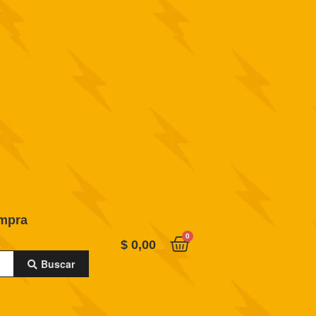
ompra
0
$
0,00
Buscar