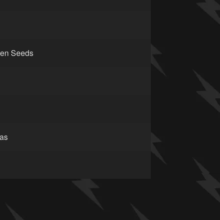
en Seeds
as