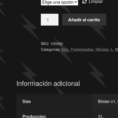
Limpiar
Añadir al carrito
SKU:
100082
Categorías:
Alto
,
Feminizadas
,
Hibrida
,
L
,
M
Información adicional
Size
Blister x1
,
Produccion
XL