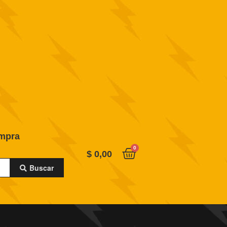
ompra
0
$
0,00
Buscar