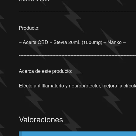
¯¯¯¯¯¯¯¯¯¯¯¯¯¯¯¯¯¯¯¯¯¯¯¯¯¯¯¯¯¯¯¯¯¯¯¯¯¯¯¯¯¯¯¯¯¯¯¯¯¯¯¯¯¯¯¯¯¯¯¯¯¯¯¯¯¯¯¯¯¯¯¯¯¯¯¯¯
Producto:
– Aceite CBD + Stevia 20mL (1000mg) – Nanko –
¯¯¯¯¯¯¯¯¯¯¯¯¯¯¯¯¯¯¯¯¯¯¯¯¯¯¯¯¯¯¯¯¯¯¯¯¯¯¯¯¯¯¯¯¯¯¯¯¯¯¯¯¯¯¯¯¯¯¯¯¯¯¯¯¯¯¯¯¯¯¯¯¯¯¯¯¯
Acerca de este producto:
Efecto antiiflamatorio y neuroprotector, mejora la circul
Valoraciones