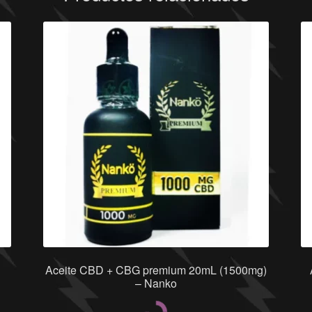
Aceite CBD + CBG premium 20mL (1500mg)
– Nanko