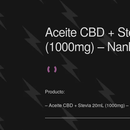
Aceite CBD + St
(1000mg) – Nan
Producto:
– Aceite CBD + Stevia 20mL (1000mg) –
¯¯¯¯¯¯¯¯¯¯¯¯¯¯¯¯¯¯¯¯¯¯¯¯¯¯¯¯¯¯¯¯¯¯¯¯¯¯¯¯¯¯¯¯¯¯¯¯¯¯¯¯¯¯¯¯¯¯