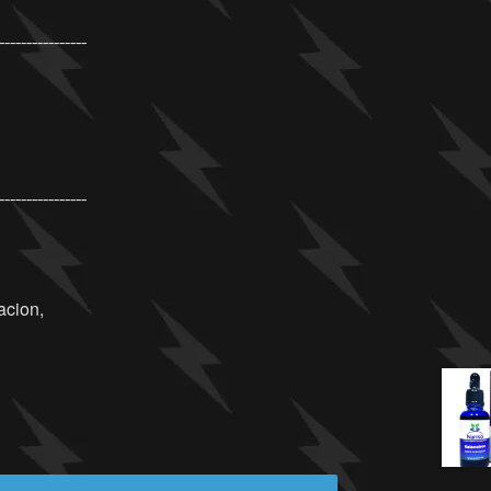
¯¯¯¯¯¯¯¯¯¯¯¯¯¯¯¯
¯¯¯¯¯¯¯¯¯¯¯¯¯¯¯¯
acion,