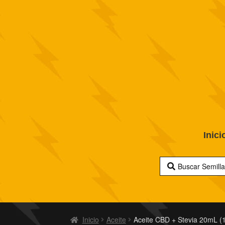
Inici
Inicio
Aceite
Aceite CBD + Stevia 20mL 