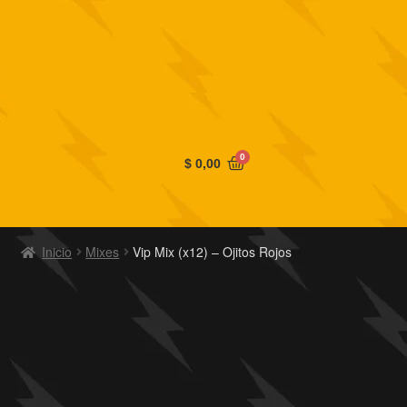
0
$
0,00
Inicio
Mixes
Vip Mix (x12) – Ojitos Rojos